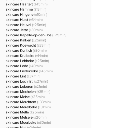
skincare Haaltert
(±45min)
skincare Hamme
(±13min)
skincare Hingene
(±10min)
skincare Hulst
(±34min)
skincare Heuvel
(±25min)
skincare Jette
(±30min)
skincare Kapelle-op-den-Bos
(±25min)
skincare Kalken
(±25min)
skincare Koewacht
(±33min)
skincare Kontich
(±30min)
skincare Kruibeke
(±14min)
skincare Lebbeke
(±25min)
skincare Lede
(±40min)
skincare Liedekerke
(±45min)
skincare Lint
(±37min)
skincare Lochristi
(±27min)
skincare Lokeren
(±21min)
skincare Mechelen
(±35min)
skincare Meise
(±25min)
skincare Merchtem
(±33min)
skincare Merelbeke
(±31min)
skincare Melle
(±25min)
skincare Melsele
(±20min
skincare Moerbeke
(±30min)
skincare Niel
(±24min)