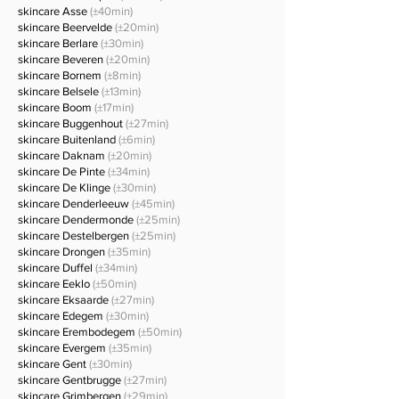
skincare Asse
(±40min)
skincare Beervelde
(±20min)
skincare Berlare
(±30min)
skincare Beveren
(±20min)
skincare Bornem
(±8min)
skincare Belsele
(±13min)
skincare Boom
(±17min)
skincare Buggenhout
(±27min)
skincare Buitenland
(±6min)
skincare Daknam
(±20min)
skincare De Pinte
(±34min)
skincare De Klinge
(±30min)
skincare Denderleeuw
(±45min)
skincare Dendermonde
(±25min)
skincare Destelbergen
(±25min)
skincare Drongen
(±35min)
skincare Duffel
(±34min)
skincare Eeklo
(±50min)
skincare Eksaarde
(±27min)
skincare Edegem
(±30min)
skincare Erembodegem
(±50min)
skincare Evergem
(±35min)
skincare Gent
(±30min)
skincare Gentbrugge
(±27min)
skincare Grimbergen
(±29min)