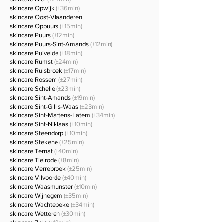
skincare Opwijk
(±36min)
skincare Oost-Vlaanderen
skincare Oppuurs
(±15min)
skincare Puurs
(±12min)
skincare Puurs-Sint-Amands
(±12min)
skincare Puivelde
(±18min)
skincare Rumst
(±24min)
skincare Ruisbroek
(±17min)
skincare Rossem
(±27min)
skincare Schelle
(±23min)
skincare Sint-Amands
(±19min)
skincare Sint-Gillis-Waas
(±23min)
skincare Sint-Martens-Latem
(±34min)
skincare Sint-Niklaas
(±10min)
skincare Steendorp
(±10min)
skincare Stekene
(±25min)
skincare Ternat
(±40min)
skincare Tielrode
(±8min)
skincare Verrebroek
(±25min)
skincare Vilvoorde
(±40min)
skincare Waasmunster
(±10min)
skincare Wijnegem
(±35min)
skincare Wachtebeke
(±34min)
skincare Wetteren
(±30min)