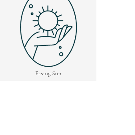
Rising Sun
Gelaatsscan met
productadvies
Nu boeken