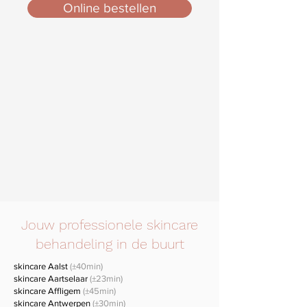
Online bestellen
Jouw professionele skincare
behandeling in de buurt
skincare Aalst
(±40min)
skincare Aartselaar
(±23min)
skincare Affligem
(±45min)
skincare Antwerpen
(±30min)