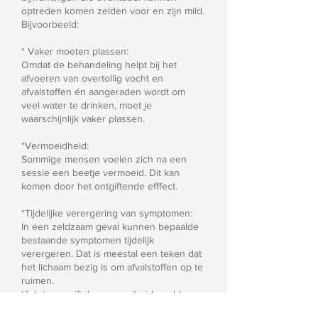
optreden komen zelden voor en zijn mild.
Bijvoorbeeld:
* Vaker moeten plassen:
Omdat de behandeling helpt bij het
afvoeren van overtollig vocht en
afvalstoffen én aangeraden wordt om
veel water te drinken, moet je
waarschijnlijk vaker plassen.
*Vermoeidheid:
Sommige mensen voelen zich na een
sessie een beetje vermoeid. Dit kan
komen door het ontgiftende efffect.
*Tijdelijke verergering van symptomen:
In een zeldzaam geval kunnen bepaalde
bestaande symptomen tijdelijk
verergeren. Dat is meestal een teken dat
het lichaam bezig is om afvalstoffen op te
ruimen.
Heb je specifieke gezondheidsproblemen
of ben je zwanger? Dan is het altijd