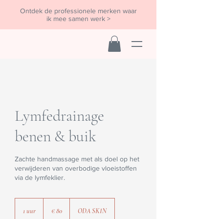
Ontdek de professionele merken waar
ik mee samen werk >
Lymfedrainage
benen & buik
Zachte handmassage met als doel op het
verwijderen van overbodige vloeistoffen
via de lymfeklier.
80
euro
1 uur
1
€ 80
ODA SKIN