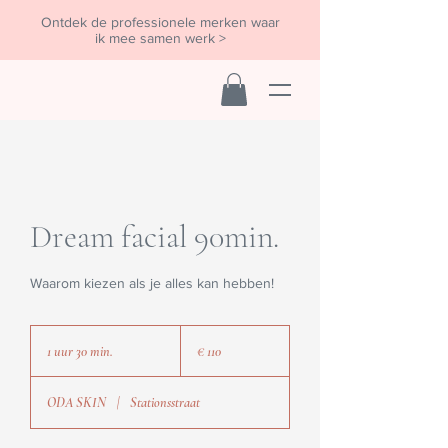
Ontdek de professionele merken waar
ik mee samen werk >
Dream facial 90min.
Waarom kiezen als je alles kan hebben!
110
euro
1 uur 30 min.
1
€ 110
u
u
ODA SKIN
|
Stationsstraat
3
0
m