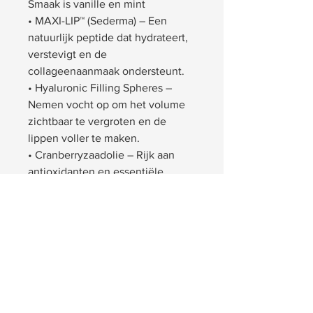
Smaak is vanille en mint
• MAXI-LIP™ (Sederma) – Een
natuurlijk peptide dat hydrateert,
verstevigt en de
collageenaanmaak ondersteunt.
• Hyaluronic Filling Spheres –
Nemen vocht op om het volume
zichtbaar te vergroten en de
lippen voller te maken.
• Cranberryzaadolie – Rijk aan
antioxidanten en essentiële
vetzuren om de lippen te voeden,
beschermen en hun natuurlijke
kleur en glans te versterken.