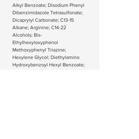
Alkyl Benzoate; Disodium Phenyl
Dibenzimidazole Tetrasulfonate;
Dicaprylyl Carbonate; C13-15
Alkane; Arginine; C14-22
Alcohols; Bis-
Ethylhexyloxyphenol
Methoxyphenyl Triazine;
Hexylene Glycol; Diethylamino
Hydroxybenzoyl Hexyl Benzoate;
Dipropylene Glycol Dibenzoate;
Butylene Glycol Cocoate;
Phenylbenzimidazole Sulfonic
Acid; Trilaureth-4 Phosphate;
Ceteareth-25; C12-20 Alkyl
Glucoside; Polypodium
leucotomos Leaf Extract; Ferulic
Acid; Caffeic Acid; Physalis
angulata Extract; Ethylhexyl