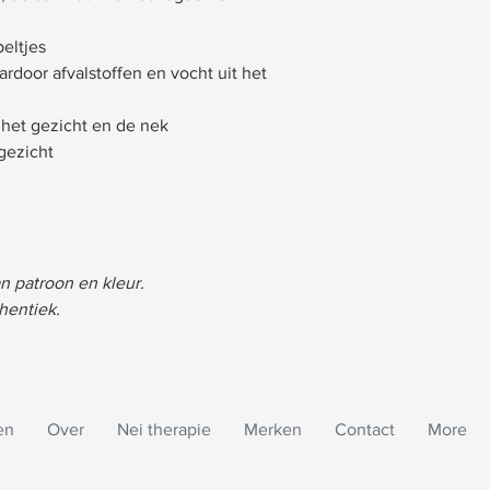
peltjes
rdoor afvalstoffen en vocht uit het
 het gezicht en de nek
 gezicht
an patroon en kleur.
hentiek.
en
Over
Nei therapie
Merken
Contact
More