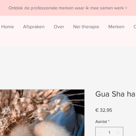
Ontdek de professionele merken waar ik mee samen werk >
Home
Afspraken
Over
Nei therapie
Merken
C
Gua Sha har
Prijs
€ 32,95
Aantal
*