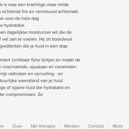
k is naar een krachtige maar milde
 ochtends fris en vernieuwd achterlaat.
e voor de hele dag
e hydratatie.
en dagelijkse moisturizer wil die de
 vet aan te voelen. Hij zit boordevol
ediënten die je huid in één stap
dert zichtbaar fijne lijntjes en maakt de
n niacinamide, squalaan en ceramiden
ije radicalen en vervuiling - en
uurlijke weerstand van je huid.
ge of rijpere huid die hydratatie en
der compromissen. Ze
en
Over
Nei therapie
Merken
Contact
More