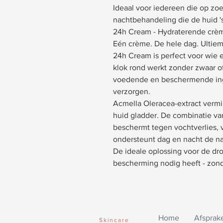
Ideaal voor iedereen die op zoe
nachtbehandeling die de huid 's
24h Cream - Hydraterende crèm
Eén crème. De hele dag. Ultiem
24h Cream is perfect voor wie e
klok rond werkt zonder zwaar of
voedende en beschermende ingr
verzorgen.
Acmella Oleracea-extract vermin
huid gladder. De combinatie va
beschermt tegen vochtverlies, vr
ondersteunt dag en nacht de nat
De ideale oplossing voor de dro
bescherming nodig heeft - zon
Home
Afsprak
Skincare