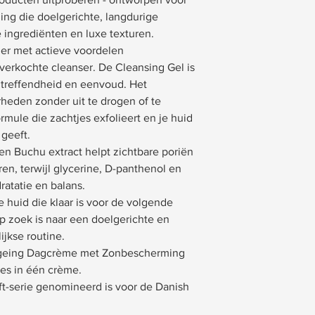
ing die doelgerichte, langdurige
e ingrediënten en luxe texturen.
ger met actieve voordelen
verkochte cleanser. De Cleansing Gel is
treffendheid en eenvoud. Het
heden zonder uit te drogen of te
ormule die zachtjes exfolieert en je huid
 geeft.
en Buchu extract helpt zichtbare poriën
en, terwijl glycerine, D-panthenol en
ratatie en balans.
e huid die klaar is voor de volgende
op zoek is naar een doelgerichte en
ijkse routine.
-Ageing Dagcrème met Zonbescherming
les in één crème.
ft-serie genomineerd is voor de Danish