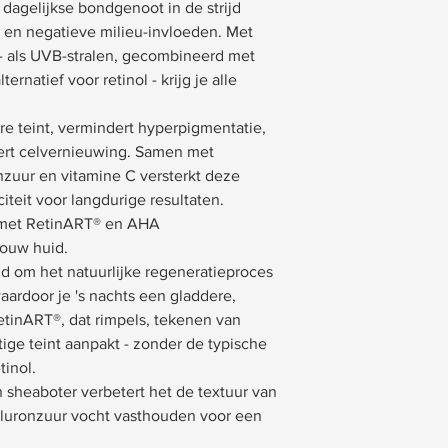
 dagelijkse bondgenoot in de strijd
 en negatieve milieu-invloeden. Met
 als UVB-stralen, gecombineerd met
rnatief voor retinol - krijg je alle
e teint, vermindert hyperpigmentatie,
eert celvernieuwing. Samen met
nzuur en vitamine C versterkt deze
iteit voor langdurige resultaten.
 met RetinART® en AHA
 jouw huid.
ld om het natuurlijke regeneratieproces
aardoor je 's nachts een gladdere,
RetinART®, dat rimpels, tekenen van
ige teint aanpakt - zonder de typische
tinol.
sheaboter verbetert het de textuur van
yaluronzuur vocht vasthouden voor een