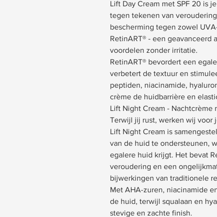
Lift Day Cream met SPF 20 is je
tegen tekenen van veroudering
bescherming tegen zowel UVA-
RetinART® - een geavanceerd alte
voordelen zonder irritatie.
RetinART® bevordert een egaler
verbetert de textuur en stimul
peptiden, niacinamide, hyaluro
crème de huidbarrière en elastic
Lift Night Cream - Nachtcrème
Terwijl jij rust, werken wij voor
Lift Night Cream is samengeste
van de huid te ondersteunen, w
egalere huid krijgt. Het bevat 
veroudering en een ongelijkmat
bijwerkingen van traditionele re
Met AHA-zuren, niacinamide en 
de huid, terwijl squalaan en h
stevige en zachte finish.