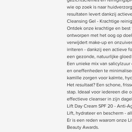
wie op zoek is naar huidverzorg
resultaten levert dankzij actiev
Cleansing Gel - Krachtige reini
Ontdek onze krachtige en best 
ontworpen met het oog op doel
verwijdert make-up en onzuiver
irriteren - dankzij een actieve f
een gezonde, natuurlijke gloed
Een unieke mix van salicylzuur 
en oneffenheden te minimaliser
kamille zorgen voor kalmte, hyd
Het resultaat? Een schone, friss
stap. Ideaal voor iedereen die 
effectieve cleanser in zijn dagel
Lift Day Cream SPF 20 - Anti
Lift, hydrateer en bescherm - al
Er is een reden waarom onze Li
Beauty Awards.