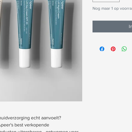
Nog maar 1 op voorr
I
 huidverzorging echt aanvoelt?
Apeer's best verkopende
roducten uitproberen - ontworpen voor