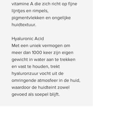
vitamine A die zich richt op fijne
lijntjes en rimpels,
pigmentvlekken en ongelijke
huidtextuur.
Hyaluronic Acid
Met een uniek vermogen om
meer dan 1000 keer zijn eigen
gewicht in water aan te trekken
en vast te houden, trekt
hyaluronzuur vocht uit de
omringende atmosfeer in de huid,
waardoor de huidteint zowel
gevoed als soepel blijft.
Vitamin E
Een olie-oplosbare antioxidant die
van nature in de huid aanwezig is.
Vitamine E beschermt de huid