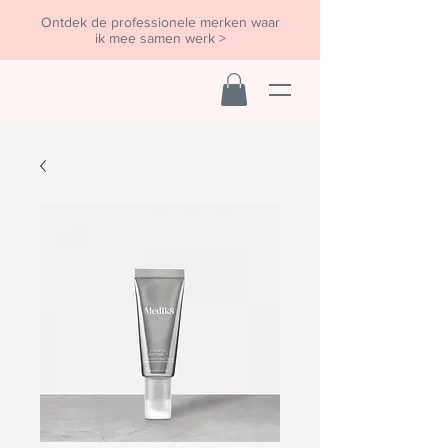
Ontdek de professionele merken waar
ik mee samen werk >