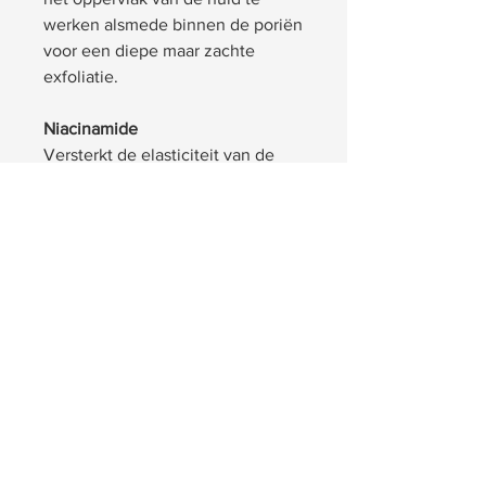
werken alsmede binnen de poriën
voor een diepe maar zachte
exfoliatie.
Niacinamide
Versterkt de elasticiteit van de
huid en maakt de huid egaal.
Beschermt tevens tegen
invloeden van buitenaf.
Tea Tree Oil
Antibacteriële en
ontstekingsremmende werking,
tea tree olie helpt om de huid
helder en egaal te houden.